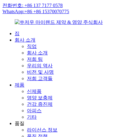
전화번호: +86 137 7177 0578
WhatsApp:+86 +86 15370070775
집
회사 소개
직업
회사 소개
저희 팀
우리의 역사
비전 및 사명
저희 고객들
제품
신제품
영양 보충제
건강 증진제
아피스
기타
품질
라이선스 정보
품질 정책