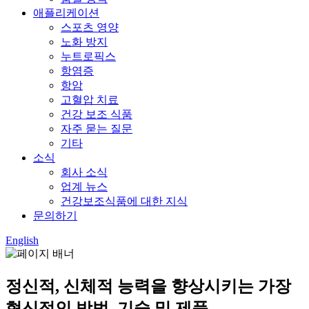
애플리케이션
스포츠 영양
노화 방지
누트로픽스
항염증
항암
고혈압 치료
건강 보조 식품
자주 묻는 질문
기타
소식
회사 소식
업계 뉴스
건강보조식품에 대한 지식
문의하기
English
정신적, 신체적 능력을 향상시키는 가장
혁신적인 방법, 기술 및 제품