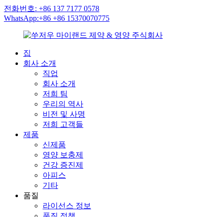
전화번호: +86 137 7177 0578
WhatsApp:+86 +86 15370070775
집
회사 소개
직업
회사 소개
저희 팀
우리의 역사
비전 및 사명
저희 고객들
제품
신제품
영양 보충제
건강 증진제
아피스
기타
품질
라이선스 정보
품질 정책