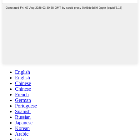
English
English
Chinese
Chinese
French
German
Portuguese
Spanish
Russian
Japanese
Korean
Arabic
Irish