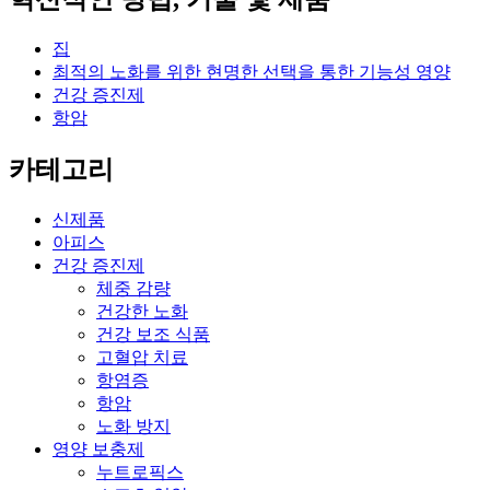
집
최적의 노화를 위한 현명한 선택을 통한 기능성 영양
건강 증진제
항암
카테고리
신제품
아피스
건강 증진제
체중 감량
건강한 노화
건강 보조 식품
고혈압 치료
항염증
항암
노화 방지
영양 보충제
누트로픽스