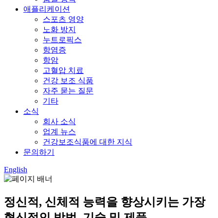
애플리케이션
스포츠 영양
노화 방지
누트로픽스
항염증
항암
고혈압 치료
건강 보조 식품
자주 묻는 질문
기타
소식
회사 소식
업계 뉴스
건강보조식품에 대한 지식
문의하기
English
정신적, 신체적 능력을 향상시키는 가장
혁신적인 방법, 기술 및 제품