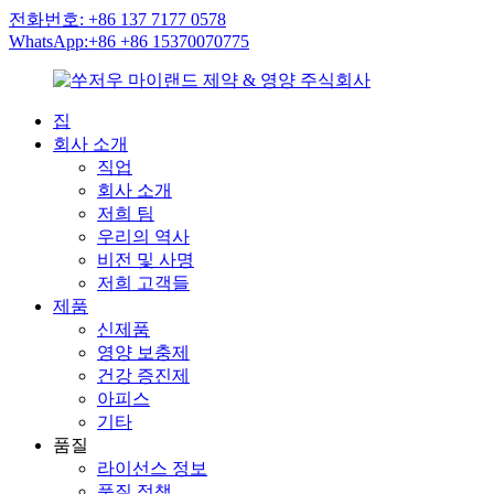
전화번호: +86 137 7177 0578
WhatsApp:+86 +86 15370070775
집
회사 소개
직업
회사 소개
저희 팀
우리의 역사
비전 및 사명
저희 고객들
제품
신제품
영양 보충제
건강 증진제
아피스
기타
품질
라이선스 정보
품질 정책