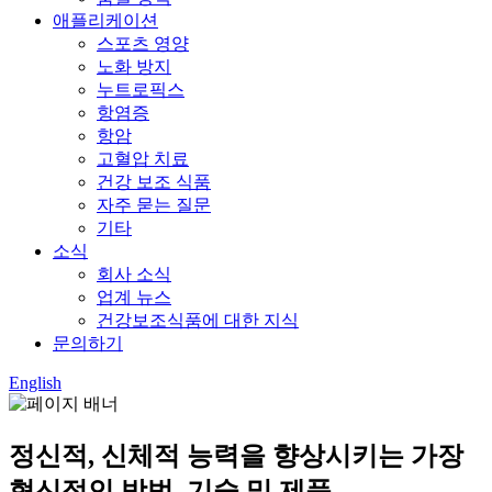
애플리케이션
스포츠 영양
노화 방지
누트로픽스
항염증
항암
고혈압 치료
건강 보조 식품
자주 묻는 질문
기타
소식
회사 소식
업계 뉴스
건강보조식품에 대한 지식
문의하기
English
정신적, 신체적 능력을 향상시키는 가장
혁신적인 방법, 기술 및 제품