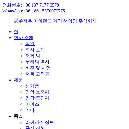
전화번호: +86 137 7177 0578
WhatsApp:+86 +86 15370070775
집
회사 소개
직업
회사 소개
저희 팀
우리의 역사
비전 및 사명
저희 고객들
제품
신제품
영양 보충제
건강 증진제
아피스
기타
품질
라이선스 정보
품질 정책