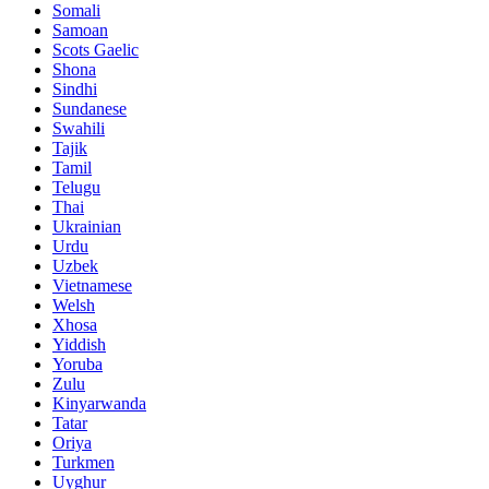
Somali
Samoan
Scots Gaelic
Shona
Sindhi
Sundanese
Swahili
Tajik
Tamil
Telugu
Thai
Ukrainian
Urdu
Uzbek
Vietnamese
Welsh
Xhosa
Yiddish
Yoruba
Zulu
Kinyarwanda
Tatar
Oriya
Turkmen
Uyghur