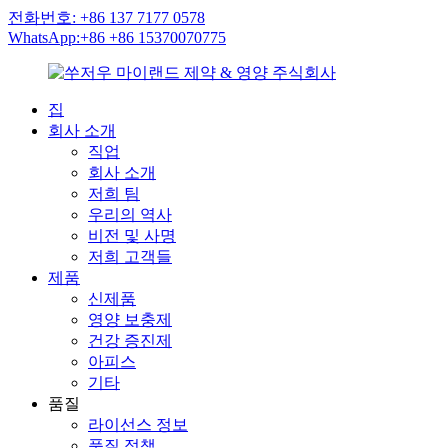
전화번호: +86 137 7177 0578
WhatsApp:+86 +86 15370070775
집
회사 소개
직업
회사 소개
저희 팀
우리의 역사
비전 및 사명
저희 고객들
제품
신제품
영양 보충제
건강 증진제
아피스
기타
품질
라이선스 정보
품질 정책