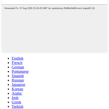
English
French
German
Portuguese
Spanish
Russian
Japanese
Korean
Arabic
Irish
Greek
Turkish