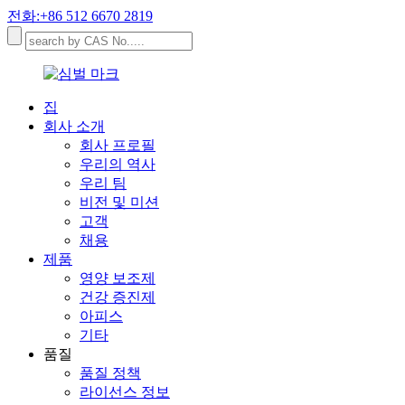
전화:+86 512 6670 2819
집
회사 소개
회사 프로필
우리의 역사
우리 팀
비전 및 미션
고객
채용
제품
영양 보조제
건강 증진제
아피스
기타
품질
품질 정책
라이선스 정보